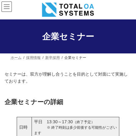
コ
ナ
ン
ビ
テ
ゲ
ン
ー
ツ
シ
へ
ョ
企業セミナー
ス
ン
キ
に
ッ
移
プ
動
ホーム
採用情報
新卒採用
企業セミナー
セミナーは、双方が理解し合うことを目的として対面にて実施し
ております。
企業セミナーの詳細
平日 13:30～17:30
（終了予定）
日時
※ 終了時刻は多少前後する可能性がござい
ます