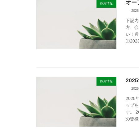
オー
採用情報
202
下記内
方、会
い！皆
①202
20
採用情報
202
202
ップを
す。 
の皆様