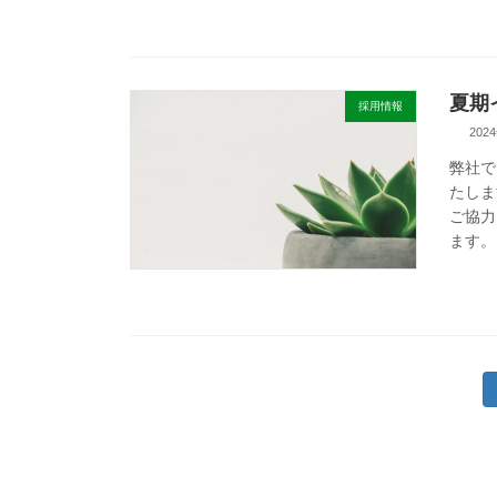
夏期
採用情報
202
弊社で
たしま
ご協力
ます。 
投
稿
の