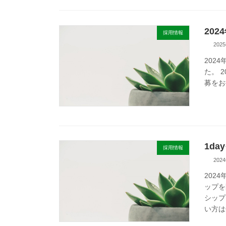
20
採用情報
202
202
た。 
募をお
1d
採用情報
202
202
ップを
シップ
い方はぜ