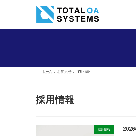
コ
ナ
ン
ビ
テ
ゲ
ン
ー
ツ
シ
へ
ョ
ス
ン
キ
に
ッ
移
プ
動
ホーム
お知らせ
採用情報
採用情報
20
採用情報