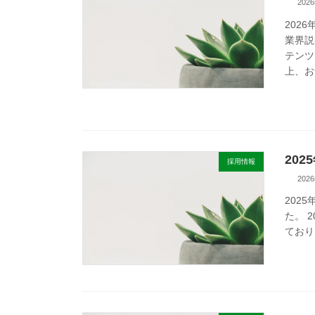
202
202
業界説
テンツ
上、お
20
採用情報
202
202
た。 
ており