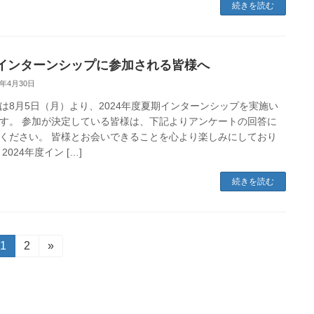
続きを読む
インターンシップに参加される皆様へ
4年4月30日
は8月5日（月）より、2024年度夏期インターンシップを実施い
す。 参加が決定している皆様は、下記よりアンケートの回答に
ください。 皆様とお会いできることを心より楽しみにしており
2024年度イン […]
続きを読む
固
1
固
2
»
定
定
ペ
ペ
ー
ー
ジ
ジ